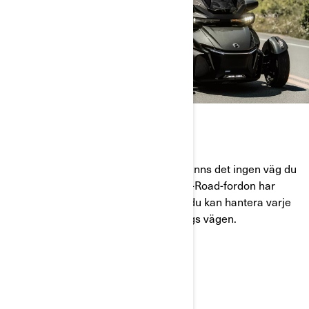
CRUISA KONTROLLERAT
Med två hjul framtill och ett där bak finns det ingen väg du
inte kan övervinna. Varje Can-Am On-Road-fordon har
utformats för ultimat stabilitet så att du kan hantera varje
sväng och kurva som du möts av längs vägen.