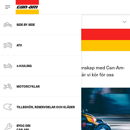
UPPTÄCK
SIDE‑BY‑SIDE
VI ÄR FÖRARE
ATV
VÄLKOMMEN DIT DU HÖR HEMMA
3-HJULING
Välkommen till en mångfaldens gemenskap med Can-Am-
förare som banar vägen för fler. För när vi kör för oss
själva, kör vi för alla.
MOTORCYKLAR
TILLBEHÖR, RESERVDELAR OCH KLÄDER
BYGG DIN
CAN-AM