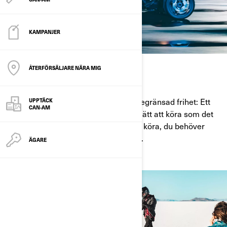
KAMPANJER
ÅTERFÖRSÄLJARE NÄRA MIG
ENKEL KÖRNING
Fånga livet med styret och upplev obegränsad frihet: Ett
UPPTÄCK
CAN-AM
Can-Am On-Road-fordon som är lika lätt att köra som det
är spännande. Går snabbt att lära sig köra, du behöver
bara övervinna kurvorna längs vägen.
ÄGARE