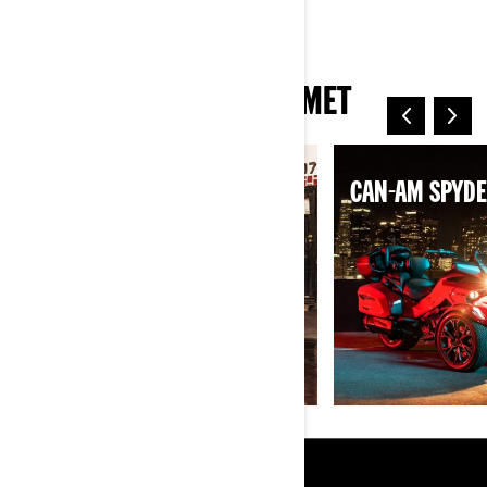
LÄS MER
2025 MODELLPROGRAMMET
CAN-AM RYKER
CAN-AM SPYDE
RESURSER