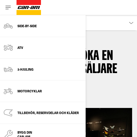
ÄGARE
SIDE‑BY‑SIDE
ATV
SEX SKÄL ATT BESÖKA EN
CAN-AM-ÅTERFÖRSÄLJARE
3-HJULING
By
Can-Am On-Road
maj 2023
MOTORCYKLAR
TILLBEHÖR, RESERVDELAR OCH KLÄDER
BYGG DIN
CAN-AM