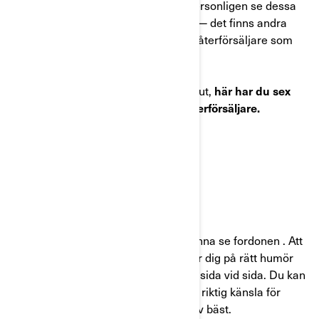
också testköra olika modeller och personligen se dessa
på nära håll. Men det är bara början— det finns andra
fördelar med att besöka en Can-Am-återförsäljare som
du kanske inte tänkt på.
Så innan du fattar ditt slutgiltiga beslut,
här har du sex
goda skäl att besöka en Can-Am-återförsäljare.
GÅ-IN FAKTORN
Inget slår givetvis att personligen kunna se fordonen . Att
gå in till en Can-Am-återförsäljare får dig på rätt humör
för att se och jämföra olika modeller sida vid sida. Du kan
sitta på dem, testköra dem och få en riktig känsla för
vilken av dem som passar dina behov bäst.