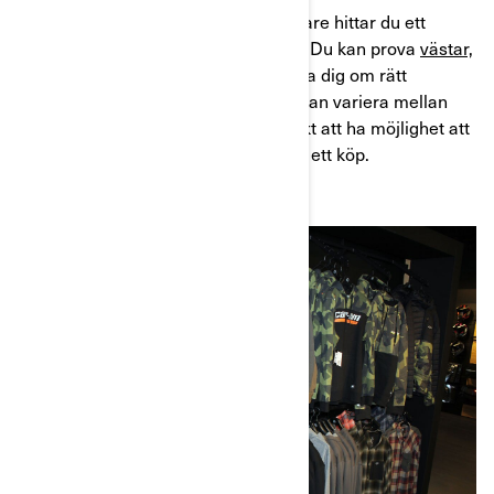
Hos en auktoriserad BRP-återförsäljare hittar du ett
otroligt sortiment av förarutrustning. Du kan prova
västar,
handskar, och hjälmar
för att försäkra dig om rätt
passform innan du köper. Storlekar kan variera mellan
olika varumärken så det är fantastiskt att ha möjlighet att
se och känna på dem innan man gör ett köp.