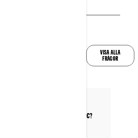
ALLA DINA FRÅGOR
VISA ALLA
BESVARADE
FRÅGOR
Postat den 2022-06-10
VAD KALLAR MAN EN TREHJULIG MC?