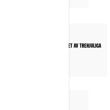
By Can-Am On-Road
Postat den 2022-06-10
VILKA OLIKA KATEGORIER FINNS DET AV TREHJULIGA
MC?
By Can-Am On-Road
Postat den 2022-06-11