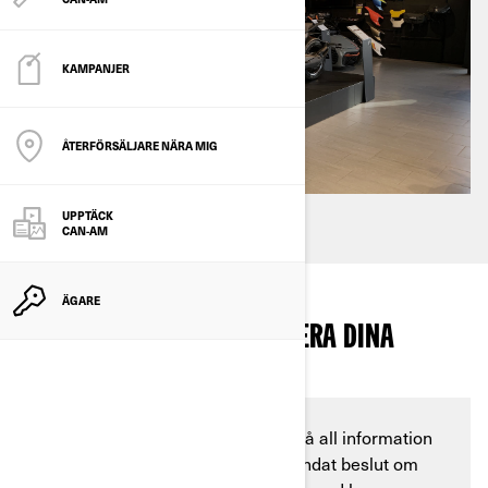
KAMPANJER
ÅTERFÖRSÄLJARE NÄRA MIG
UPPTÄCK
CAN-AM
ÄGARE
ÄR DU REDO ATT UPPGRADERA DINA
ÅKTURER?
Det stämmer förvisso att du kan få all information
du behöver för att fatta ett välgrundat beslut om