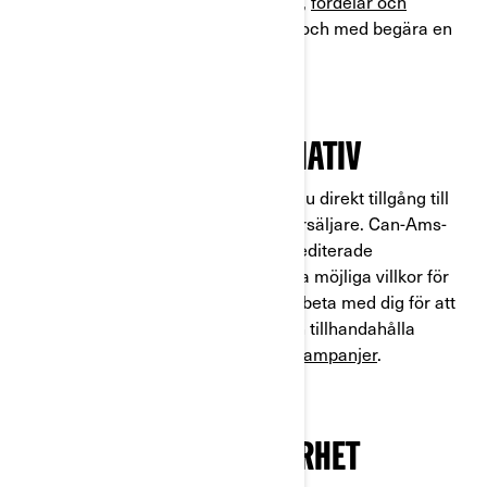
om kostnader förenade med ägande,
fördelar och
nackdelar med varje modell
, och till och med begära en
testkörning
.
FINANSIERINGSALTERNATIV
Om du är redo att ta nästa steg har du direkt tillgång till
finansieringsalternativ hos en återförsäljare. Can-Ams-
återförsäljare samarbetar med ackrediterade
finansinstitut för att erbjuda dig bästa möjliga villkor för
ditt fordonslån. De kan vidare samarbeta med dig för att
förhandla månatliga betalbelopp och tillhandahålla
information om eventuella
löpande kampanjer
.
KVALITET OCH HÅLLBARHET