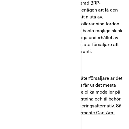
Att köpa en Can-Am från en auktoriserad BRP-
återförsäljare innebär att du är mer benägen att få den
typ av åkturer du verkligen kommer att njuta av.
Återförsäljarna inspekterar och kontrollerar sina fordon
noggrant för att säkerställa att de är i bästa möjliga skick.
Och om du är orolig över det långsiktiga underhållet av
ditt nya fordon innebär ett köp från en återförsäljare att
ditt fordon troligen omfattas av en garanti.
Kort och gott: att besöka en Can-Am-återförsäljare är det
bästa sättet att försäkra sig om att du får ut det mesta
möjliga av dina nya åkturer. Du kan se olika modeller på
nära håll och personligen, prova utrustning och tillbehör,
få expertråd och få tillgång till finansieringsalternativ. Så
vad väntar du på? Bege dig till din
närmaste Can-Am-
återförsäljare
idag!