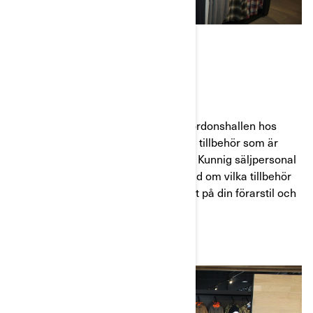
TILLBEHÖR
Du kan utforska fordon som finns i fordonshallen hos
återförsäljaren för att utvärdera vilka tillbehör som är
mest praktiska och relevanta för dig. Kunnig säljpersonal
kan även tillhandahålla personliga råd om vilka tillbehör
som passar dina åkturer bäst baserat på din förarstil och
dina vanor.