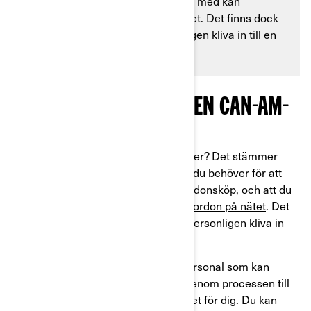
ditt fordonsköp, och att du till och med kan
individanpassa ditt fordon på nätet. Det finns dock
inget som motsvarar att personligen kliva in till en
återförsäljare.
SEX SKÄL ATT BESÖKA EN CAN-AM-
ÅTERFÖRSÄLJARE
Är du redo att uppgradera dina åkturer? Det stämmer
förvisso att du kan få all information du behöver för att
fatta ett välgrundat beslut om ditt fordonsköp, och att du
till och med kan
individanpassa ditt fordon på nätet
. Det
finns dock inget som motsvarar att personligen kliva in
hos en återförsäljare.
Våra återförsäljare har kunnig säljpersonal som kan
besvara dina frågor och guida dig igenom processen till
att hitta det perfekta Can-Am fordonet för dig. Du kan