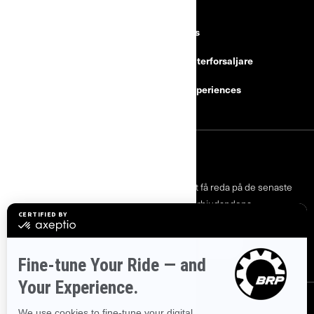
RESURSER
Upptäck Can-Am
Careers
Need Help
Bli en aterforsaljare
Säkerhetsåterkallelser
BRP Experiences
REGISTRERA DIG
Gå med i nyhetsbrevet.
Var först med att få reda på de senaste
evenemangen, nyheterna och erbjudandena.
PRENUMERERA
FÖLJ OSS