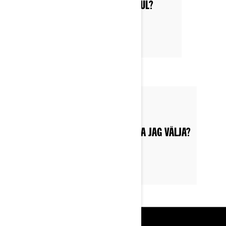
VARFÖR VÄLJA EN MC MED TRE HJUL?
Postat den 2022-06-11
VILKEN TREHJULIG CAN-AM MC SKA JAG VÄLJA?