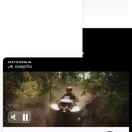
RESURSER
Upptäck Can-Am
Careers
Need Help
Bli en aterforsaljare
Säkerhetsåterkallelser
BRP Experiences
REGISTRERA DIG
Gå med i nyhetsbrevet.
Var först med att få reda på de senaste
evenemangen, nyheterna och erbjudandena.