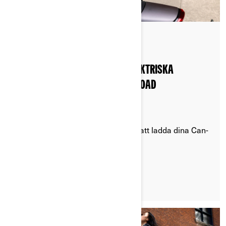
Postat den 2024-08-20
2 min läsning
HUR RÄCKVIDDEN ÖKAS FÖR ELEKTRISKA
MOTORCYKLAR – CAN-AM ON-ROAD
Upptäck hur du får ut det mesta av att ladda dina Can-
Am Pulse och Origin elmotorcyklar
LÄS MER