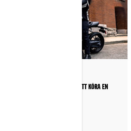
Postat den 2024-08-20
BEHÖVER DU ETT KÖRKORT FÖR ATT KÖRA EN
ELMOTORCYKEL I EUROPA?
LÄS MER