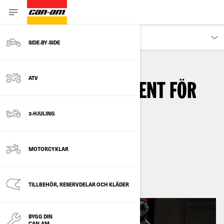
ÄGARE
SIDE‑BY‑SIDE
ATV
STATLIGA INCITAMENT FÖR
ATT KÖPA EN EV-
3-HJULING
MOTORCYKEL
MOTORCYKLAR
2
min läsning
augusti 2024
TILLBEHÖR, RESERVDELAR OCH KLÄDER
BYGG DIN
CAN-AM