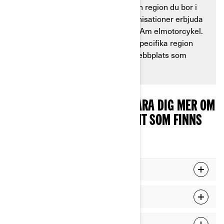
Beroende på vilket land och vilken region du bor i
kan vissa myndigheter eller organisationer erbjuda
incitament för ditt köp av en Can-Am elmotorcykel.
Upptäck vilka som gäller för din specifika region
genom att besöka regeringens webbplats som
anges nedan.
VÄLJ DIN REGION FÖR ATT LÄRA DIG MER OM
DE EKONOMISKA INCITAMENT SOM FINNS
NÄRA DIG
Belgien
Italien