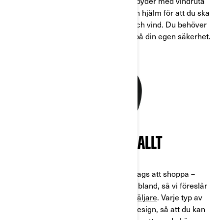
Om du till exempel kör en Can-Am Spyder med vindruta
räcker det gott och väl med en öppen hjälm för att du ska
vara skyddad mot skräp och väder och vind. Du behöver
dock vara extra försiktig med tanke på din egen säkerhet.
SÄKERHETEN FRAMFÖR ALLT
När du har en hjälm i åtanke är det dags att shoppa –
Can-Am har många hjälmar att välja bland, så vi föreslår
att du besöker din närmaste
återförsäljare
. Varje typ av
hjälm finns i många olika stilar och design, så att du kan