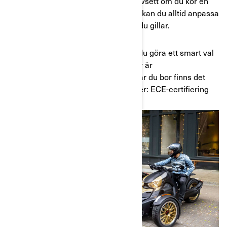
känna dig snygg i alla miljöer och oavsett om du kör en
Ryker eller en Spyder. Och självklart kan du alltid anpassa
hjälmen om du inte hittar en design du gillar.
Vilken typ av hjälm du än väljer kan du göra ett smart val
genom att se till att hjälmen du väljer är
säkerhetscertifierad. Beroende på var du bor finns det
vissa certifieringar att hålla utkik efter: ECE-certifiering