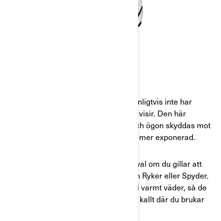
JETHJÄLMAR
Jethjälmar är en typ av hjälm som vanligtvis inte har
hakskydd men däremot heltäckande visir. Den här
kombinationen innebär att ansikte och ögon skyddas mot
skräp och stenskott medan hakan är mer exponerad.
En jethjälm är troligen ett passande val om du gillar att
känna vinden i ansiktet när du kör din Ryker eller Spyder.
De passar också utmärkt när du kör i varmt väder, så de
kan vara ett bra val om det inte är så kallt där du brukar
köra.