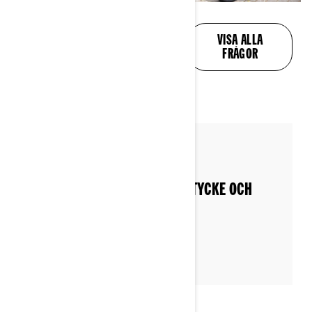
ALLA DINA FRÅGOR
VISA ALLA
BESVARAS
FRÅGOR
By Can-Am On-Road
Postat den 2022-12-03
ANPASSA DIN CAN-AM EFTER TYCKE OCH
SMAK