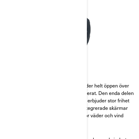
ÖPPNA HJÄLMAR
En öppen hjälm är som namnet antyder helt öppen över
ansiktet så att det lämnas helt exponerat. Den enda delen
av ansiktet som täcks är pannan. De erbjuder stor frihet
och minimal täckning. De har ofta integrerade skärmar
för ögonen, så att du är exponerad för väder och vind
utan fara för ögonen.