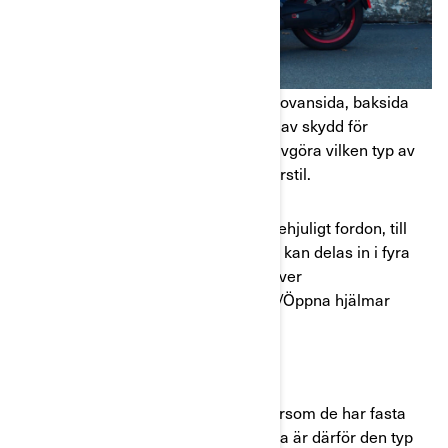
Alla slags hjälmar skyddar huvudets ovansida, baksida
och sidor, men erbjuder olika grader av skydd för
ansiktet. Med detta i åtanke kan du avgöra vilken typ av
hjälm som passar bäst för just din körstil.
De hjälmar som är lämpliga för ett trehjuligt fordon, till
exempel Can-Am Ryker eller Spyder, kan delas in i fyra
huvudkategorier: Helhjälmar/Crossover
hjälmar/modulärhjälmar/Jethjälmar /Öppna hjälmar
HELHJÄLMAR
Helhjälmar erbjuder mest skydd eftersom de har fasta
hakskydd och heltäckande visir. Detta är därför den typ