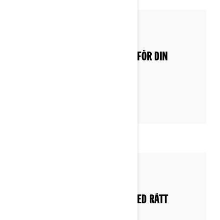
By Can-Am On-Road
Postat den 2022-11-29
LÅT INTE LASTEN STÅ I VÄGEN FÖR DIN
UPPLEVELSE
By Can-Am On-Road
Postat den 2022-12-03
VÄDRET SPELAR INGEN ROLL MED RÄTT
UTRUSTNING