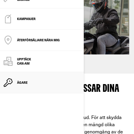
KAMPANJER
ÅTERFÖRSÄLJARE NÄRA MIG
UPPTÄCK
CAN-AM
ÄGARE
VÄLJ EN HJÄLM SOM PASSAR DINA
BEHOV
En ansvarsfull förare har ett gott huvud. För att skydda
denna ovärderliga tillgång finns det en mängd olika
hjälmar att välja på. Här är en snabb genomgång av de