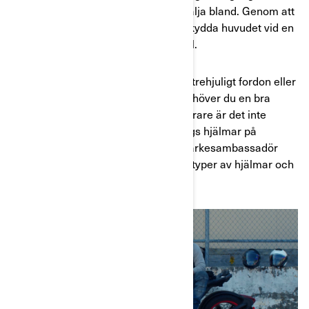
olika typerna av hjälm som du kan välja bland. Genom att
välja rätt typ av hjälm kan du både skydda huvudet vid en
krock och visa upp din personliga stil.
Oavsett om du precis har skaffat ett trehjuligt fordon eller
har kört fler mil än du vill erkänna behöver du en bra
hjälm. Även om du är erfaren som förare är det inte
säkert att du känner till alla olika slags hjälmar på
marknaden. Vi har träffat vår varumärkesambassadör
Keith Hammer för att prata om olika typer av hjälmar och
vad som skiljer dem åt.