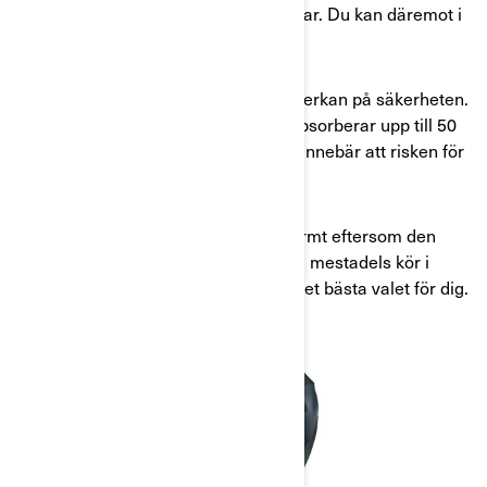
av hjälm som är minst anpassningsbar. Du kan däremot i
hög grad anpassa hjälmen visuellt.
Helhjälmarnas hakskydd har stor inverkan på säkerheten.
Tester har visat att fasta hakskydd absorberar upp till 50
procent av kraften vid en krock. Det innebär att risken för
allvarlig skada blir betydligt mindre.
En helhjälm håller också huvudet varmt eftersom den
täcker en stor del av huvudet. Om du mestadels kör i
kallare klimat kan en helhjälm vara det bästa valet för dig.