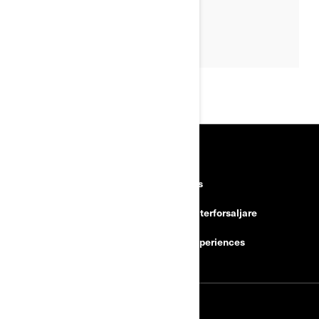
RESURSER
Upptäck Can-Am
Careers
Need Help
Bli en aterforsaljare
Säkerhetsåterkallelser
BRP Experiences
REGISTRERA DIG