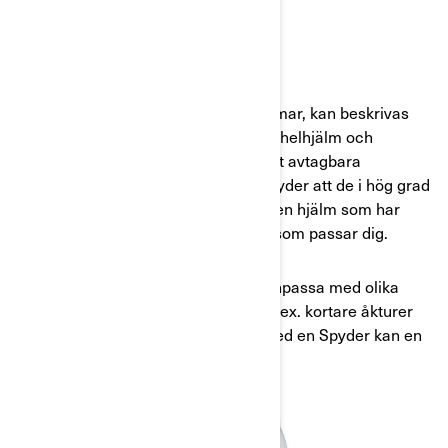
CROSSOVERHJÄLMAR
Crossoverhjälmar, eller modulärhjälmar, kan beskrivas
som en blandning av två hjälmtyper: helhjälm och
jethjälm. Crossoverhjälmar har oftast avtagbara
hakskydd, visir och skärmar. Det betyder att de i hög grad
går att anpassa så att du kan skapa en hjälm som har
precis de egenskaper och säkerhet som passar dig.
Om du söker en hjälm som går att anpassa med olika
egenskaper för olika slags körning, t.ex. kortare åkturer
med en Ryker eller längre åkturer med en Spyder kan en
crossoverhjälm vara ett bra val.