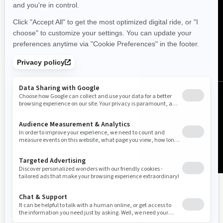
Sverige (svenska)
© BRP 2003-2026
Juridisk information
Integritetspolicy
Cookiepolicy
Atkomst
Sajtkarta
Cookie-inställningar