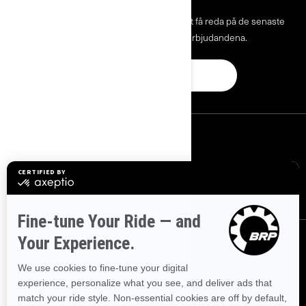
Gå med i nyhetsbrevet.
Var först med att få reda på de senaste
evenemangen, nyheterna och erbjudandena.
PRENUMERERA
FÖLJ OSS