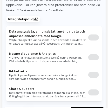
2023
RYKER RALLY
Pris från
180 900 kr
Alla standard Ryker (900 cc)-
egenskaper, PLUS:
Starkare fälgar, rallyklara däck,
tryckstång, bukskydd, luftintag
med förfilter och Akrapovič
avgassystem (dessutom
stänkskydd)
Klarar lösa underlag: Rallystyre
med handtagsskydd, Rally
komfortsäte och fotpinnar med
antihalkyta. Kompletta KYB†
HPG-stötdämpare med