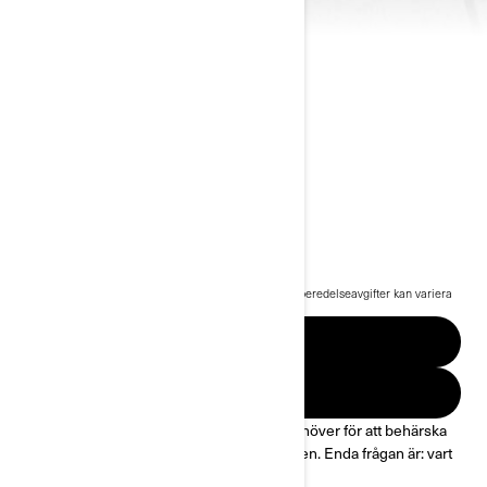
2023 RYKER
130 900 kr
Pris från
i
Rekommenderat pris för startpaket, transport och förberedelseavgifter kan variera
beroende på val.
*Can-Am Ryker paketet visas
BEGÄR OFFERT
SE KAMPANJER
Nöjet väntar. Dygnet runt har du allt du behöver för att behärska
vilken väg du vill utan att någonsin hålla igen. Enda frågan är: vart
vill du åka?