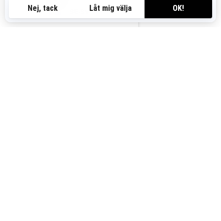
fjärreglering och + 2,5 cm
SE-SV
fjädringsväg
MAX-montering ger alternativ
för förvaring och passagerare
Exklusivt Rallyläge för drifting-
vänlig kurvtagning på grus.
Farthållare
ÅTERFÖRSÄLJARE
KAMPANJER