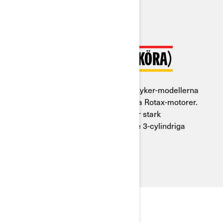
FÖDD ATT KÖRA (OCH KÖRA)
Modern effektivitet, klassisk själ: Ryker-modellerna
har kraftfulla, effektiva och pålitliga Rotax-motorer.
Välj 2-cylindriga Rotax 600 ACE för stark
vardagsprestation eller spännande 3-cylindriga
Rotax 900 ACE.
UTFORSKA PAKET OCH