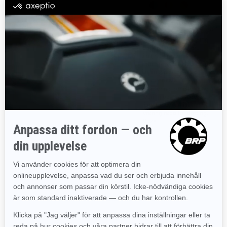
Rotax® 600- eller 900 cc-motor
Alla standard Ryker (900 cc)-
egenskaper, PLUS:
Automatisk vrid-och-kör-
transmission +
Sportmodells-exklusiv styling
fordonsstabilitetskontroll
för oförglömlig vägnärvaro
Drivaxelteknik som kräver
Bekväm (med grym
mindre underhåll
kurvtagning): KYB† HPG med
förspänningsjustering och
Justerbar efter varje förare, 100
Sport-komfortsäte
000+ möjliga anpassningar
MAX-montering ger alternativ
Sportläge för drifting och
för förvaring och passagerare
bränslesnålt Eco-läge (endast
900 cc)
Sportläge för dynamisk
manövrering redo för drifting.
Farthållare