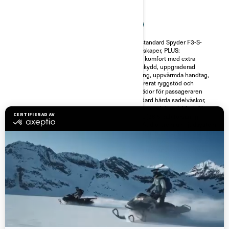
Få mer kraft på vägen med 115
Alla standard Spyder F3-S-
hk Rotax 1330 cc motor,
egenskaper, PLUS:
semiautomatisk transmission,
Ökad komfort med extra
fordonsstabilitetskontroll och
vindskydd, uppgraderad
farthållare. Välj mellan lägena
fjädring, uppvärmda handtag,
ECO och Sport för att anpassa
integrerat ryggstöd och
körningen efter dina önskemål.
fotbrädor för passageraren
Alla Spyder F3-modeller har
Standard hårda sadelväskor,
LED-strålkastare för bättre sikt
toppbox och handskfack för
på vägen och Super-sportgrill.
138 L (36,5 gal) förvaring
24,4 L (6,5 gal) förvaringsvolym
BRP Audio premium ljudsystem
Lyft din stil på vägen med en ny
med 6 högtalare, knappsats för
färgad ram samt bearbetade
ljudkontroll och BRP Connect
och tonade 10-ekrade fälgar.
Få en mjukare körupplevelse
Få enkel åtkomst till alla appar
med den självreglerande
du behöver och en förbättrad
luftfjädringen för Spyder F3.
körupplevelse med 10,25-tums
pekskärmen med BRP Connect
och Apple CarPlay.