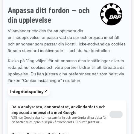
2024
SPYDER F3 LIMITED SPECIAL
SERIES
Pris från
369 900 kr
All Spyder F3 Limited features,
PLUS:
Road trip ready: comfort seat
and short-reach handlebar
Njut av vägens spänning i stil
med finish av överlägsen
kvalitet.
Ge vägen mer personlighet och
stil med högkvalitativ lackering
som matchas med Neptune-
färgade 10-ekrade fälgar.