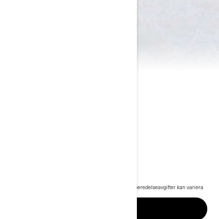
2024 SPYDER F3
283 900 kr
Pris från
i
Rekommenderat pris för startpaket, transport och förberedelseavgifter kan variera
beroende på val.
*Can-Am Spyder F3-S visas
SE KAMPANJER