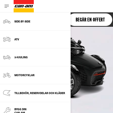
SPYDER F3
BEGÄR EN OFFERT
SIDE‑BY‑SIDE
ATV
3-HJULING
MOTORCYKLAR
TILLBEHÖR, RESERVDELAR OCH KLÄDER
BYGG DIN
CAN-AM