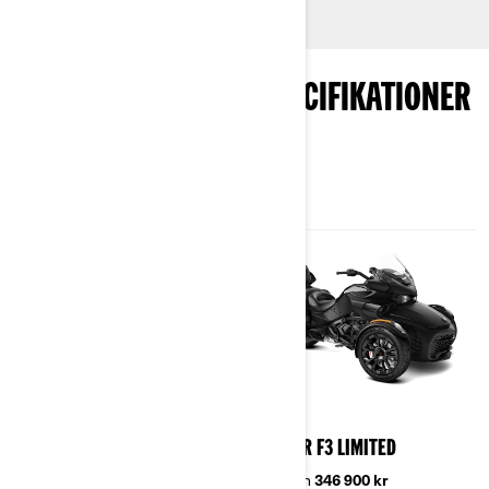
UTFORSKA PAKET & SPECIFIKATIONER
2024
2024
SPYDER F3-S
SPYDER F3 LIMITED
Pris från
283 900 kr
Pris från
346 900 kr