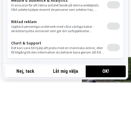
Njut av mer bekvämlighet på
vägen med ett toppboxräcke
och avtagbart ryggstöd för
föraren.
SE-SV
KAMPANJER,
INBYTESERBJUDANDEN…
MISSA INTE DE SENASTE ERBJUDANDEN!