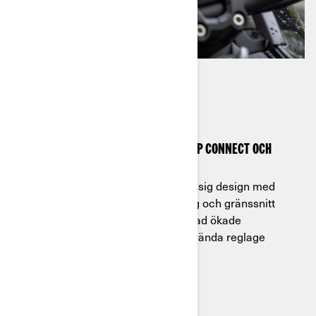
PEKSKÄRM
Se 10,25-tums pekskärmen med BRP Connect och
Apple CarPlay.
Njut av en ny elegant och förstklassig design med
imponerande läsbarhet vid körning och gränssnitt
med intuitiv navigering. Upptäck vad ökade
anslutningsmöjligheter och lättanvända reglage
verkligen innebär.
Läs mer
Se paketens tillgänglighet