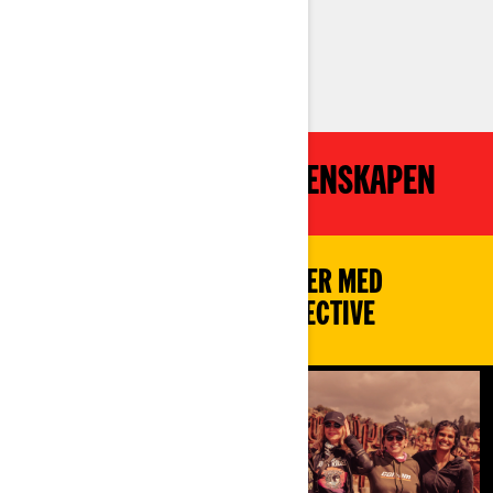
BOKA EN PROVKÖRNING
INSPIRERAS AV GEMENSKAPEN
FORTSÄTT DELA DINA ÅKTURER MED
HASHTAGGEN #3WHEELCOLLECTIVE