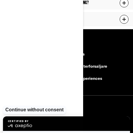
Hur kan jag registrera ett community-evenemang?
Hur kommer jag i kontakt med gemenskapen?
RESURSER
Upptäck Can-Am
Careers
Need Help
Bli en aterforsaljare
Säkerhetsåterkallelser
BRP Experiences
REGISTRERA DIG
Gå med i nyhetsbrevet.
Var först med att få reda på de senaste
evenemangen, nyheterna och erbjudandena.