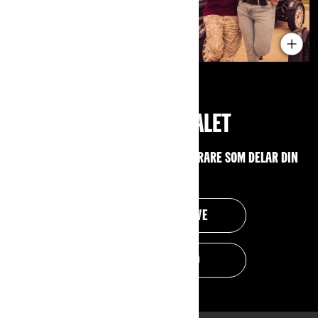
DELTA I SAMTALET
UPPTÄCK VÅRA GRUPPER OCH MÖT FÖRARE SOM DELAR DIN
PASSION.
3 WHEEL COLLECTIVE
KVINNOR ONROAD