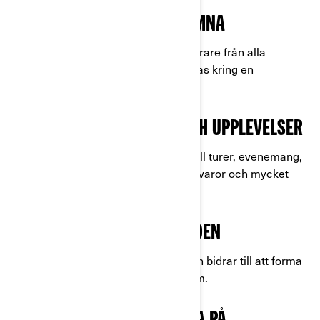
ALLA ÄR VÄLKOMNA
En mötesplats där förare från alla
bakgrunder kan träffas kring en
gemensam passion.
EVENEMANG OCH UPPLEVELSER
Få exklusiv tillgång till turer, evenemang,
upplevelser, handelsvaror och mycket
mer.
FORMA FRAMTIDEN
Din åsikt är viktig och bidrar till att forma
framtiden för Can-Am.