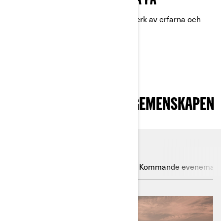
FÖRARE ATT LITA PÅ
Bli en del av ett nätverk av erfarna och
engagerade förare.
SE VAD SOM HÄNDER I GEMENSKAPEN
Boka en kostnadsfri
provkörning
Kommande eveneman