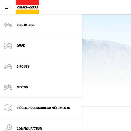
SIDE‑BY‑SIDE
Retour à modèles
QUAD
3-ROUES
MODÈLES PRÉCÉDENTS
MOTOS
TOUS LES MODÈLES
2025
2024
2023
PIÈCES, ACCESSOIRES & VÊTEMENTS
2025
CONFIGURATEUR