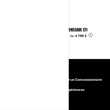
2023 RENEGADE EFI
i
À partir de
4 799 €
RESSOURCES
Besoin d'aide
Devenir un Concessionnaire
Rappels de sécurité
BRP Expériences
Carrières