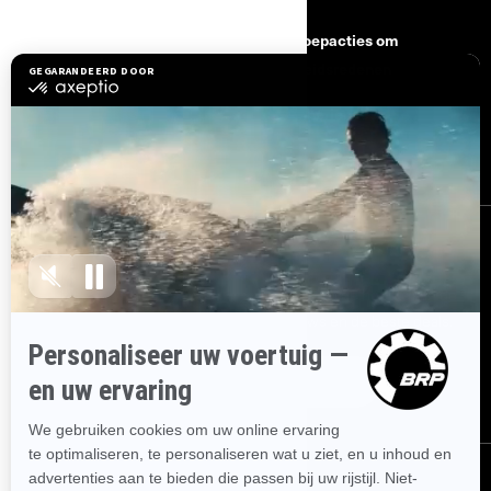
Hulp nodig
Terugroepacties om
veiligheidsredenen
Carrière
BRP Experiences
Word Lid Van Het BRP-
Dealernetwerk
AANMELDEN
Ontvang de nieuwsbrief.
Wees als eerste op de hoogte van de
nieuwste evenementen, het laatste nieuws en de beste deals.
ABONNEREN
VOLG ONS