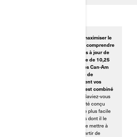
Nous voulons vous aider à maximiser le
plaisir - cela commence par comprendre
comment effectuer les mises à jour de
l'écran tactile. L'écran tactile de 10,25
pouces de certains véhicules Can-Am
offre une gamme incroyable de
fonctionnalités qui rehaussent vos
aventures, surtout lorsqu'il est combiné
avec
l’application BRP GO
!.
Saviez-vous
que cet écran a également été conçu
pour rendre votre expérience plus facile
que jamais? L'une des façons dont il le
fait est en vous permettant de mettre à
jour le logiciel de l'écran à partir de