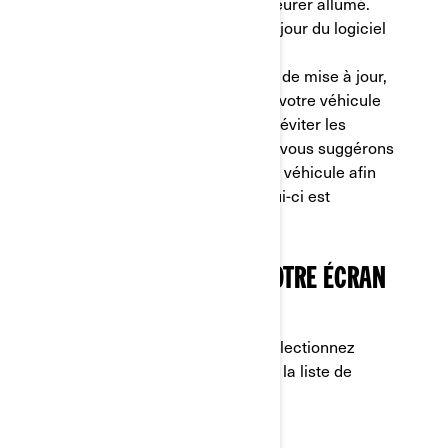
véhicule, mais l'écran doit demeurer allumé.
- N'effectuez jamais de mises à jour du logiciel
en conduisant le véhicule.
- Avant de débuter le processus de mise à jour,
assurez-vous que la batterie de votre véhicule
ait une charge suffisante, afin d'éviter les
dommages à votre écran. Nous vous suggérons
d'installer un chargeur sur votre véhicule afin
d'assurer que la batterie de celui-ci est
suffisamment remplie.
ÉTAPE 1 : CONNECTER VOTRE ÉCRAN
À UN RÉSEAU WI-FI
a) Dans le Menu des applets, sélectionnez
"Préférences", puis "Wi-Fi" dans la liste de
gauche.