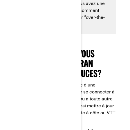
n’importe quel endroit où vous avez une
connexion Internet. Voyons comment
fonctionnent ces mises à jour “over-the-
air” (OTA).
POURQUOI DEVRIEZ-VOUS
METTRE À JOUR L'ÉCRAN
TACTILE DE 10,25 POUCES?
L'écran de 10,25 pouces
dispose d'une
connectivité Wi-Fi qui permet de se connecter à
votre réseau Wi-Fi domestique ou à toute autre
connexion Internet sans fil et ainsi mettre à jour
le logiciel de l'écran de votre côte à côte ou VTT
Can-Am.