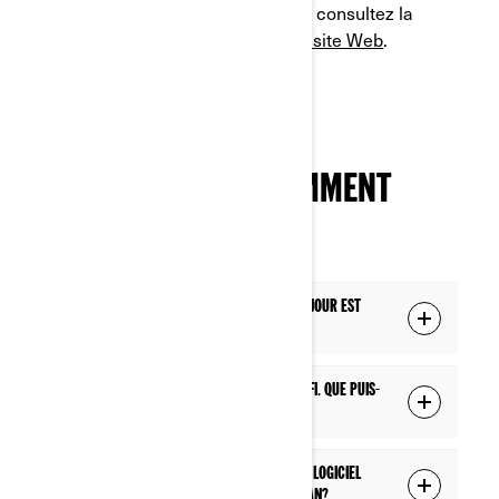
pratique et de conseils Can-Am, consultez la
Zone des Propriétaires de notre site Web
.
Profitez de l'expérience!
QUESTIONS FRÉQUEMMENT
POSÉES
Comment puis-je savoir quand une mise à jour est
disponible?
Je suis incapable de me connecter au Wi-Fi. Que puis-
je faire?
Comment puis-je savoir quelle version du logiciel
est présentement installée sur mon écran?