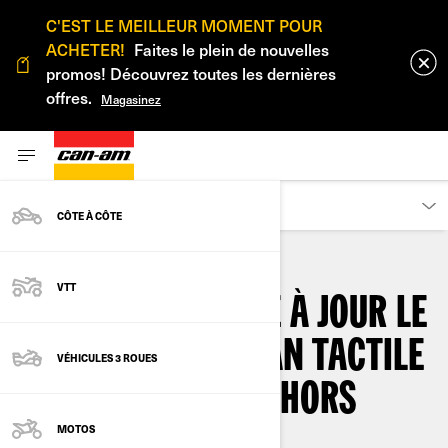
C'EST LE MEILLEUR MOMENT POUR
ACHETER!
Faites le plein de nouvelles
promos! Découvrez toutes les dernières
offres.
Magasinez
DÉCOUVRIR
CÔTE À CÔTE
VTT
COMMENT METTRE À JOUR LE
LOGICIEL DE L'ÉCRAN TACTILE
VÉHICULES 3 ROUES
DE VOTRE CAN-AM HORS
MOTOS
ROUTE