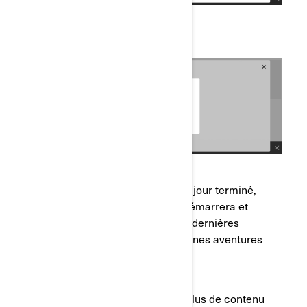
Une fois le processus de mise à jour terminé,
l'écran de votre Maverick R redémarrera et
vous serez équipé de toutes les dernières
fonctionnalités pour vos prochaines aventures
sur la route.
Si vous êtes à la recherche de plus de contenu