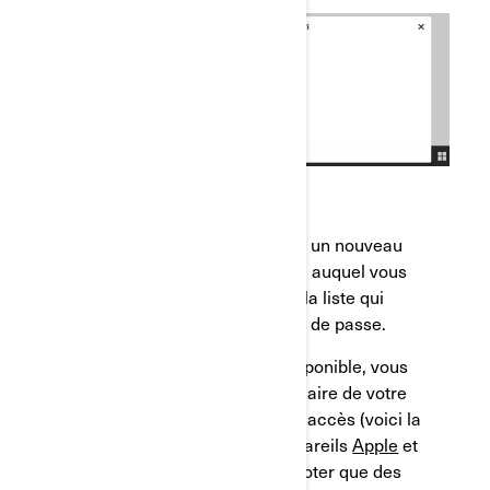
b) Sélectionnez ensuite "Ajouter un nouveau
réseau" et recherchez le réseau auquel vous
souhaitez vous connecter dans la liste qui
apparaît à l'écran. Entrez le mot de passe.
*Si aucun réseau Wi-Fi n'est disponible, vous
pouvez partager le réseau cellulaire de votre
téléphone intelligent par point d'accès (voici la
procédure à suivre pour les appareils
Apple
et
Android
). Veuillez simplement noter que des