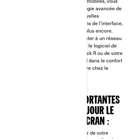
Tout comme pour vos appareils mobiles, vous
pouvez mettre à jour la technologie avancée de
votre écran pour ajouter de nouvelles
fonctionnalités, des améliorations de l’interface,
des mises à jour de sécurité et plus encore.
Grâce à la capacité à se connecter à un réseau
Wi-Fi, vous pouvez mettre à jour le logiciel de
l’écran de votre Can-Am Maverick R ou de votre
Can-Am Outlander MAX Limited dans le confort
de votre maison sans vous rendre chez le
concessionnaire.
INFORMATIONS IMPORTANTES
AVANT DE METTRE À JOUR LE
LOGICIEL DE VOTRE ÉCRAN :
- Vous pouvez éteindre le moteur de votre