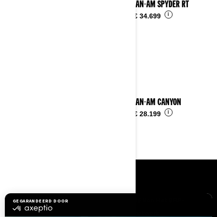
2025 CAN-AM SPYDER RT
i
Vanaf
€ 34.699
2025 CAN-AM CANYON
i
Vanaf
€ 28.199
BRONNEN
Hulp nodig?
Word Lid Van Het BRP-
Dealernetwerk