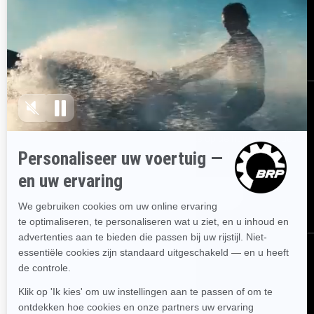
Terugroepacties om
veiligheidsredenen
BRP Experiences
Carrière
AANMELDEN
Ontvang de nieuwsbrief.
Wees als eerste op de hoogte van de
nieuwste evenementen, het laatste nieuws en de beste deals.
ABONNEREN
VOLG ONS