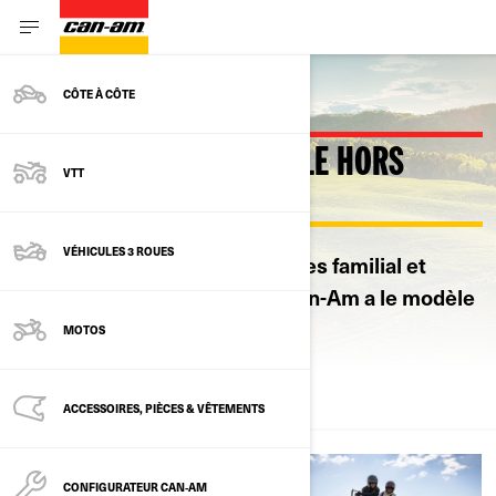
CÔTE À CÔTE
TROUVEZ VOTRE VÉHICULE HORS
VTT
ROUTE IDÉAL
VÉHICULES 3 ROUES
Du 2-3 places agile au 4-6 places familial et
jusqu’aux robustes 6 roues, Can-Am a le modèle
qu’il vous faut.
MOTOS
TOUS LES BESOINS
ACCESSOIRES, PIÈCES & VÊTEMENTS
CONFIGURATEUR CAN‑AM