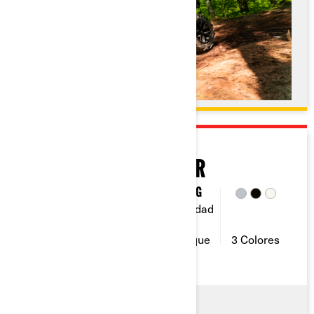
2026
OUTLANDER 850-1000R
82 Y 101
1-2
830 Kg
Capacidad
Potencia
Capacidad
de
(CV)
de asiento
remolque
3 Colores