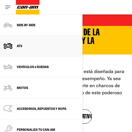
ATV RECREATIVO
SIDE‑BY‑SIDE
SON VEHÍCULOS QUE VIVEN DE LA
AVENTURA, LOS SENDEROS Y LA
ATV
ADRENALINA
CONDUCIRLO INSPIRA AUTÉNTICA EMOCIÓN
VEHÍCULOS 3 RUEDAS
La gama de ATV recreativos Can-Am está diseñada para
el disfrute, pero se toma en serio el desempeño. Ya sea
superar senderos difíciles o aventurarte en charcos de
MOTOS
lodo, seguro podrás hacerlo al mando de este poderoso
vehículo.
ACCESORIOS, REPUESTOS Y ROPA
REVISA TODOS LOS MODELOS RECREATIVOS
Estructura y precio
PERSONALIZA TU CAN-AM