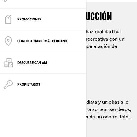
EL PODERÍO DE LA CONDUCCIÓN
PROMOCIONES
Desafía senderos, remonta colinas y haz realidad tus
sueños más audaces de conducción recreativa con un
CONCESIONARIO MÁS CERCANO
potente vehículo de cuatro ruedas y aceleración de
respuesta inmediata.
DESCUBRE CAN-AM
PROPIETARIOS
DIRECCIÓN PRECISA
Con una dirección de respuesta inmediata y un chasis lo
suficientemente ligero y ágil como para sortear senderos,
podrás conducir con toda la confianza de un control total.