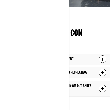
CONOCE MÁS, CONDUCE CON
INTELIGENCIA
¿Qué es un vehículo todoterreno recreativo (ATV)?
¿En qué tipos de terrenos puede circular un ATV recreativo?
¿Cuáles son las grandes diferencias entre el Can-Am Outlander
500/700 y el Can-Am Outlander 850/1000R?