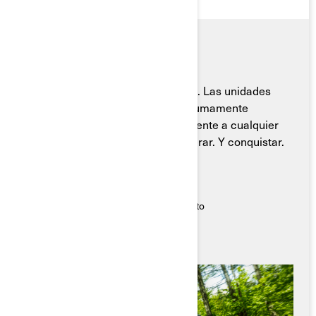
No existe conducción comparable. Las unidades
Can-Am Outlander 500/700 son sumamente
resistentes, se adaptan prácticamente a cualquier
entorno y están diseñadas para durar. Y conquistar.
Características Destacadas
● Embrague, chasis y motor resistentes
● Excelentes intervalos de mantenimiento
● El vehículo más versátil en circulación
● Fuerza, rendimiento y resistencia