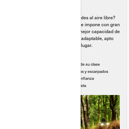
¿Listo(a) para dominar las actividades al aire libre?
El Can-Am Outlander 850/1000R se impone con gran
potencia, manejo controlado y la mejor capacidad de
transporte en el sector. Altamente adaptable, apto
para cualquier tarea, en cualquier lugar.
Características Destacadas
● El mejor par motor y la mejor potencia de su clase
● Atraviesa los terrenos más accidentados y escarpados
● Transporta cargas pesadas con total confianza
● Un agarre superior te mantiene en la pista