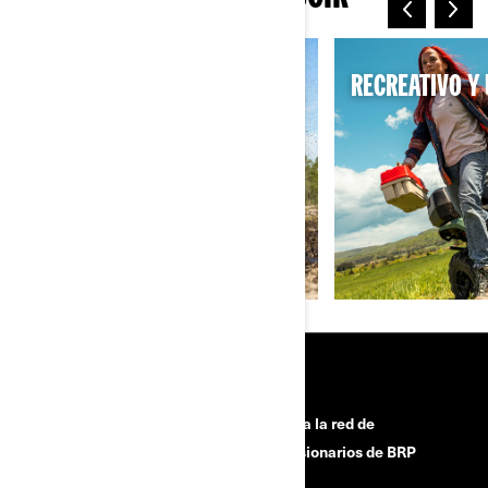
SPORT
RECREATIVO Y 
RECURSOS
¿Necesitas ayuda?
Unase a la red de
concesionarios de BRP
Campañas de seguridad