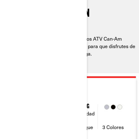
CONFORT ABSOLUTO, SIN
CONCESIONES
Por muy rocoso que sea el sendero, los ATV Can-Am
conservan su suave desplazamiento, para que disfrutes de
largos recorridos recreativos sin fatiga.
2026
OUTLANDER 500-700
40 Y 50
1-2
830 Kg
Capacidad
Potencia
Capacidad
de
(CV)
de asiento
remolque
3 Colores