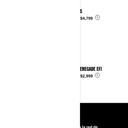
2023 DS
i
Desde
$4,799
2023 RENEGADE EFI
i
Desde
$2,999
HERRAMIENTAS
¿Necesitas ayuda?
Únete a la red de