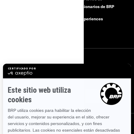
concesionarios de BRP
Retiros de seguridad
BRP Experiences
Buscar un Concesionario
Empleo
SUSCRÍBETE
Suscríbase a nuestros correos electrónicos.
Suscríbase a nuestro
boletín de noticias financieras.
SÍGUENOS
SÍGUENOS