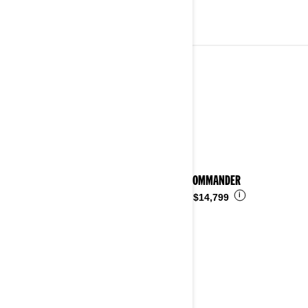
2023
Ver detalles
2023 COMMANDER
i
Desde
$14,799