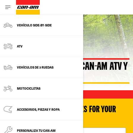
VEHÍCULO SIDE‑BY‑SIDE
Volver a los modelos actuales
ATV
MODELOS ANTERIORES CAN-AM ATV Y
VEHÍCULOS DE 3 RUEDAS
SXS
MOTOCICLETAS
SHOP PARTS & ACCESSORIES FOR YOUR
ACCESORIOS, PIEZAS Y ROPA
VEHICLE
PERSONALIZA TU CAN‑AM