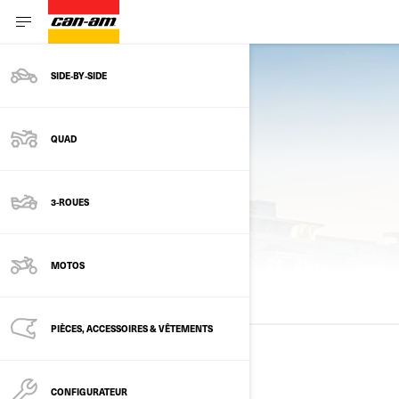
SIDE‑BY‑SIDE
QUAD
3-ROUES
MODÈLES PRÉCÉDENTS
MOTOS
TOUS LES MODÈLES
2025
2024
2023
PIÈCES, ACCESSOIRES & VÊTEMENTS
2025
CONFIGURATEUR