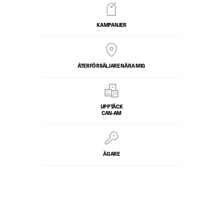
KAMPANJER
ÅTERFÖRSÄLJARE NÄRA MIG
UPPTÄCK
CAN-AM
ÄGARE