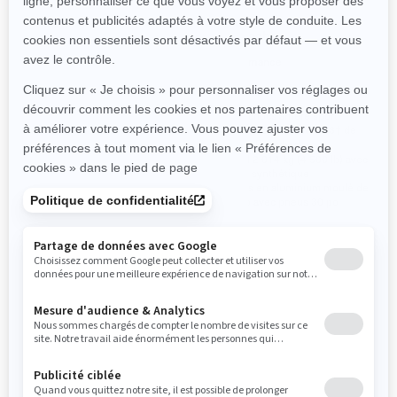
Boue
Roche
Performance
Performance
Col d’entrée d’air et CVT du
Pare-chocs arrière sport
moteur
FOX† 2.5 PODIUM QS3† de
Technologie exclusive de
type « Piggyback »
verrouillage intelligent Smart-
Treuil 2 014 kg (4 500 lb) avec
Lok avec modes 4WD MUD
câble synthétique
FOX† 2.5 PODIUM QS3† de
Jantes en aluminium moulé de
type « Piggyback »
14 po avec pneus 30 po
Treuil 2 014 kg (4 500 lb) avec
câble synthétique
Jantes en aluminium moulé de
14 po avec pneus 30 po