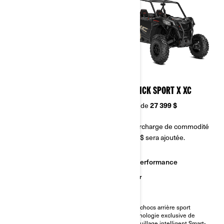
2023
2023
MAVERICK SPORT DPS
MAVERICK SPORT X XC
À partir de
24 299 $
À partir de
27 399 $
Une surcharge de commodité
Une surcharge de commodité
de 500 $ sera ajoutée.
de 500 $ sera ajoutée.
Performance
Performance
Sentier
Sentier
Caractéristiques principales du
Pare-chocs arrière sport
Maverick Sport
Technologie exclusive de
Différentiel avant à verrouillage
verrouillage intelligent Smart-