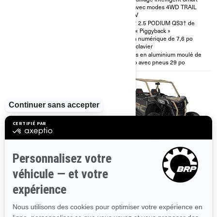
automatique Visco-Lok† QE
Lok avec modes 4WD TRAIL
ACTIV
Système de servodirection
dynamique
FOX† 2.5 PODIUM QS3† de
type « Piggyback »
Jantes en aluminium moulé de
12 po avec pneus 27 po
Écran numérique de 7,6 po
avec clavier
Jantes en aluminium moulé de
14 po avec pneus 29 po
2023
2023
MAVERICK SPORT X MR
MAVERICK SPORT X RC
À partir de
28 499 $
À partir de
28 999 $
Une surcharge de commodité
Une surcharge de commodité
de 500 $ sera ajoutée.
de 500 $ sera ajoutée.