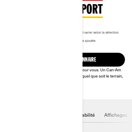
2023 MAVERICK SPORT
24 299 $
À partir de
i
PDSF, les frais de transport et de préparation peuvent varier selon la sélection.
*Ensemble illustré Maverick Sport MAX DPS 1000R
Une surcharge de commodité minimale de 500 $ sera ajoutée.
2025 Maverick Sport
TROUVEZ UN CONCESSIONNAIRE
SANS ARRÊT — Les limites ne sont pas pour vous. Un Can-Am
construit pour vos prochaines aventures, quel que soit le terrain,
la météo et la charge transportée.
Smart-Lok
Options X
Maniabilité
Affichages