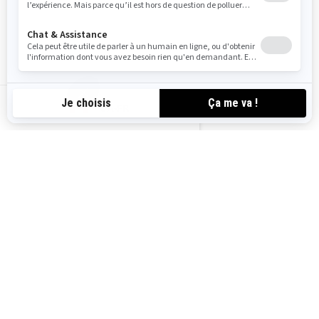
2023
MAVERICK SPORT MAX DPS
À partir de
26 699 $
Une surcharge de commodité
CA-FR
de 500 $ sera ajoutée.
Performance
Sentier
Pare-chocs avant intégré en
acier, Demi-portes premium
Différentiel avant à verrouillage
automatique Visco-Lok† QE
Amortisseurs SHOWA 2.0
Système de servodirection
dynamique
Jantes en aluminium moulé de
12 po avec pneus 27 po